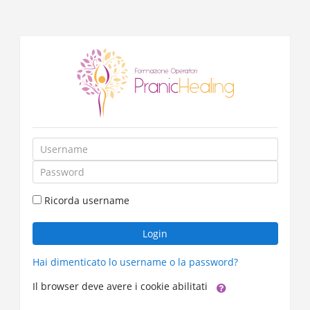
Vai
al
contenuto
principale
Username
Password
Ricorda username
Login
Hai dimenticato lo username o la password?
Il browser deve avere i cookie abilitati